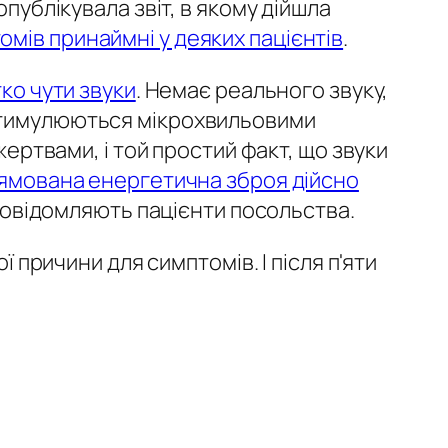
публікувала звіт, в якому дійшла
мів принаймні у деяких пацієнтів
.
ко чути звуки
. Немає реального звуку,
 стимулюються мікрохвильовими
жертвами, і той простий факт, що звуки
ямована енергетична зброя дійсно
 повідомляють пацієнти посольства.
ї причини для симптомів. І після п'яти