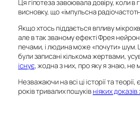
Ця гіпотеза завоювала довіру, коли в 
висновку, що «імпульсна радіочастот
Якщо хтось піддається впливу мікрохв
але в так званому ефекті Фрея нейро
печами, і людина може «почути» шум. Ц
були записані кількома жертвами, усу
існує
, жодна з них, про яку я знаю, н
Незважаючи на всі ці історії та теорії
років тривалих пошуків
ніяких доказів