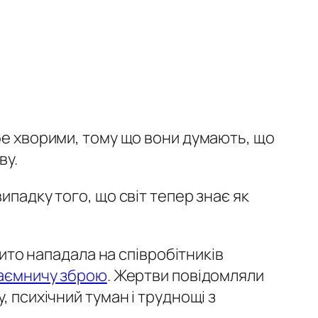
бе хворими, тому що вони думають, що
ву.
ипадку того, що світ тепер знає як
бито нападала на співробітників
таємничу зброю
. Жертви повідомляли
, психічний туман і труднощі з