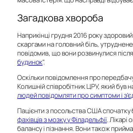
масова істерія. Що насправді відбува
Загадкова хвороба
Наприкінці грудня 2016 року здоровий а
скаргами на головний біль, утруднене 
повідомив, що вони розвинулися після т
будинок
".
Оскільки повідомлення про передбачу
Колишній співробітник ЦРУ, який був на
людей повідомляти про симптоми і з'є
Пацієнти з посольства США спочатку бу
фахівців з мозку у Філадельфії
. Лікарі
балансу і пізнання. Вони також приймал