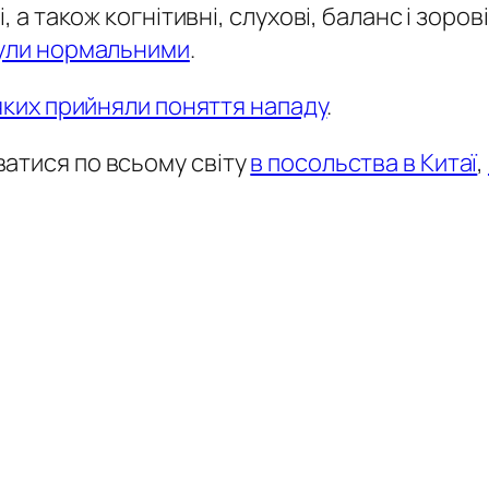
, а також когнітивні, слухові, баланс і зоров
 були нормальними
.
яких прийняли поняття нападу
.
атися по всьому світу
в посольства в Китаї
,