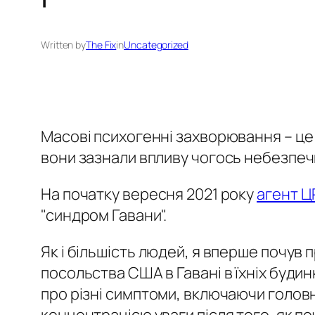
Written by
The Fix
in
Uncategorized
Масові психогенні захворювання – це 
вони зазнали впливу чогось небезпечн
На початку вересня 2021 року
агент Ц
"синдром Гавани".
Як і більшість людей, я вперше почув 
посольства США в Гавані в їхніх буди
про різні симптоми, включаючи головни