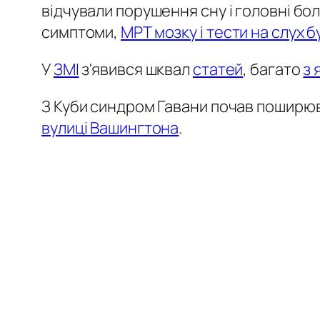
відчували порушення сну і головні болі
симптоми,
МРТ мозку і тести на слух
У
ЗМІ
з'явився шквал
статей
, багато
з 
З Куби синдром Гавани почав поширюв
вулиці Вашингтона
.