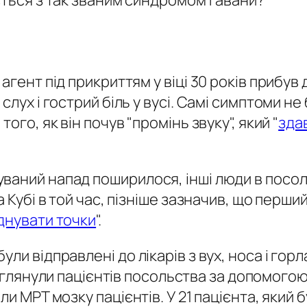
ється з так званим синдромом Гавани?
гент під прикриттям у віці 30 років прибув 
слух і гострий біль у вусі. Самі симптоми н
ого, як він почув "промінь звуку", який "
зда
ваний напад поширилося, інші люди в посоль
 Кубі в той час, пізніше зазначив, що перший
днувати точки
".
ли відправлені до лікарів з вух, носа і горл
 оглянули пацієнтів посольства за допомогою
и МРТ мозку пацієнтів. У 21 пацієнта, який б