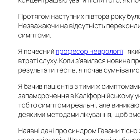
концентрацією уваги після того, як п
Протягом наступних півтора року було 
Незважаючи на відсутність переконли
симптоми.
Я почесний
професор неврології
, яки
втраті слуху. Коли з'явилася новина пр
результати тестів, я почав сумнівати
Я бачив пацієнтів з тими ж симптомами,
запаморочення в Каліфорнійському ун
тобто симптоми реальні, але виникают
деякими методами лікування, щоб зме
Наявні дані про синдром Гавани тісн