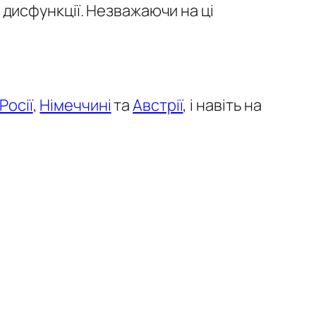
і дисфункції. Незважаючи на ці
Росії
,
Німеччині
та
Австрії
, і навіть на