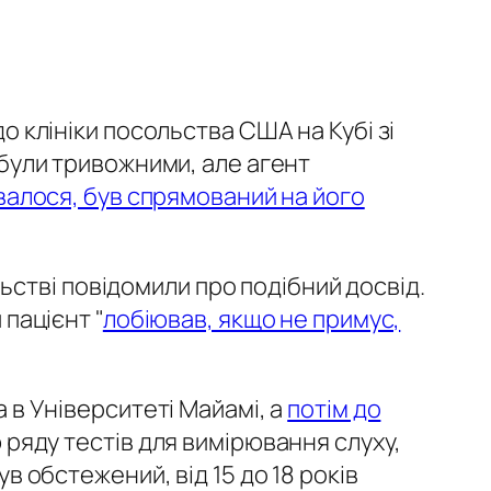
до клініки посольства США на Кубі зі
е були тривожними, але агент
валося, був спрямований на його
стві повідомили про подібний досвід.
 пацієнт "
лобіював, якщо не примус,
а в Університеті Майамі, а
потім до
 ряду тестів для вимірювання слуху,
ув обстежений, від 15 до 18 років