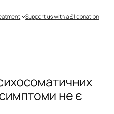
eatment
Support us with a £1 donation
психосоматичних
 симптоми не є