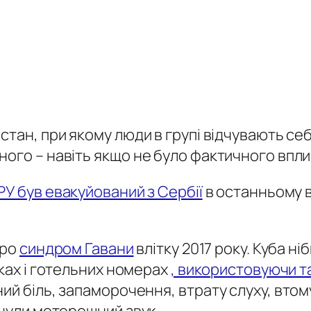
стан, при якому люди в групі відчувають се
ого – навіть якщо не було фактичного впли
РУ був евакуйований з Сербії
в останньому в
про
синдром Гавани
влітку 2017 року. Куба ні
нках і готельних номерах
, використовуючи 
й біль, запаморочення, втрату слуху, втому