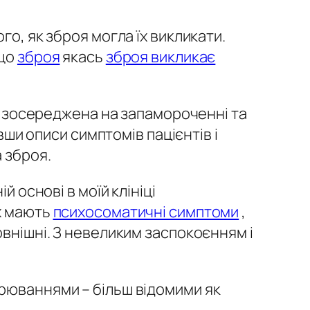
го, як зброя могла їх викликати.
 що
зброя
якась
зброя викликає
ага зосереджена на запамороченні та
вши описи симптомів пацієнтів і
 зброя.
 основі в моїй клініці
их мають
психосоматичні симптоми
,
овнішні. З невеликим заспокоєнням і
орюваннями – більш відомими як