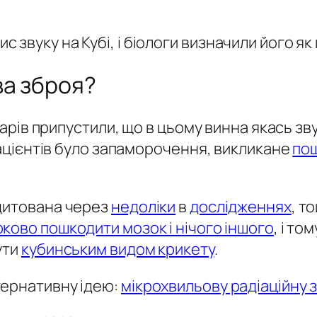
с звуку на Кубі, і біологи визначили його я
ва зброя?
ікарів припустили, що в цьому винна якась 
 пацієнтів було запаморочення, викликане
пош
едитована через
недоліки
в
дослідженнях
, т
ково пошкодити мозок і нічого іншого
, і то
ути
кубинським видом крикету
.
тернативну ідею:
мікрохвильову радіаційну