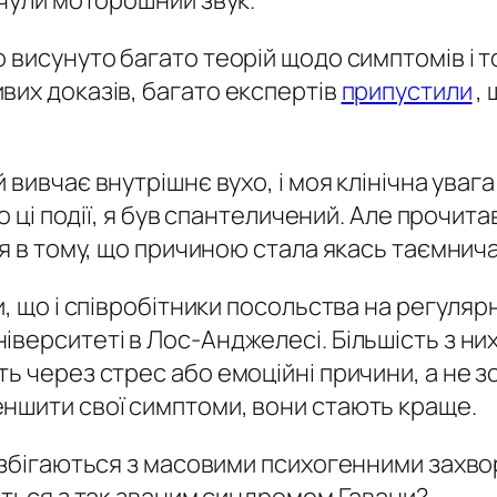
очули моторошний звук.
висунуто багато теорій щодо симптомів і то
вих доказів, багато експертів
припустили
,
й вивчає внутрішнє вухо, і моя клінічна ув
о ці події, я був спантеличений. Але прочита
ся в тому, що причиною стала якась таємнича
 що і співробітники посольства на регулярній
іверситеті в Лос-Анджелесі. Більшість з н
ь через стрес або емоційні причини, а не з
ншити свої симптоми, вони стають краще.
о збігаються з масовими психогенними захв