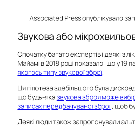
Associated Press опублікувало запи
Звукова або мікрохвильо
Спочатку багато експертів і деякі з л
Майамі в 2018 році показало, що у 19
якогось типу звукової зброї
.
Ця гіпотеза здебільшого була дискр
що будь-яка
звукова зброя може вибір
записах передбачуваної зброї
, щоб б
Деякі люди також запропонували аль