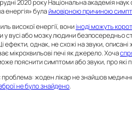
грудні 2020 року Національна академія наук о
на енергія» була
ймовірною причиною симпто
иль високої енергії, вони
іноді можуть корот
ни у вусі або мозку людини безпосередньо
і ефекти, однак, не схожі на звуки, описані 
ває мікрохвильові печі як джерело. Хоча
спр
е може пояснити симптоми або звуки, про які
, є проблема: жоден лікар не знайшов медично
 зброї не було знайдено
.