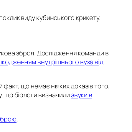
к поклик виду кубинського крикету.
звукова зброя. Дослідження команди в
кодженням внутрішнього вуха від
ой факт, що немає ніяких доказів того,
му, що біологи визначили
звуки в
 зброю
.