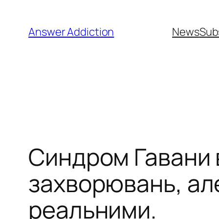
Перейти
до
Answer Addiction
News
Sub
вмісту
Синдром Гавани 
захворювань, але
реальними.